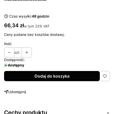
Czas wysyłki:
48 godzin
Cena
66,34 zł
w tym 23% VAT
w tym
23%
VAT
Ceny podane bez kosztów dostawy.
Ilość
szt.
Dostępność:
dostępny
Dodaj do koszyka
Udostępnij
Cechy produktu