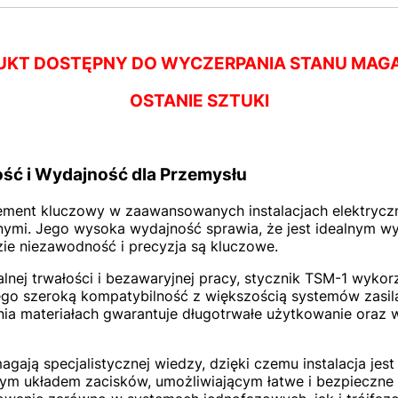
UKT DOSTĘPNY DO WYCZERPANIA STANU MAG
OSTANIE SZTUKI
ść i Wydajność dla Przemysłu
lement kluczowy w zaawansowanych instalacjach elektryczn
nymi. Jego wysoka wydajność sprawia, że jest idealnym w
ie niezawodność i precyzja są kluczowe.
ej trwałości i bezawaryjnej pracy, stycznik TSM-1 wykorzy
ego szeroką kompatybilność z większością systemów zasila
nia materiałach gwarantuje długotrwałe użytkowanie oraz
agają specjalistycznej wiedzy, dzięki czemu instalacja jes
nym układem zacisków, umożliwiającym łatwe i bezpieczn