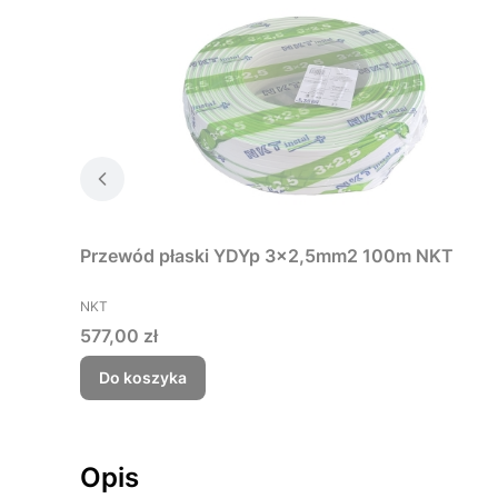
Przewód płaski YDYp 3x2,5mm2 100m NKT
PRODUCENT
NKT
Cena
577,00 zł
Do koszyka
Opis