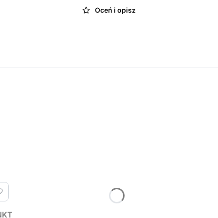
Oceń i opisz
 NKT