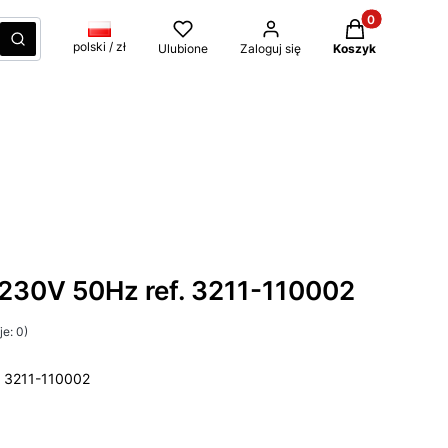
Produkty w kos
czyść
Szukaj
polski / zł
Ulubione
Zaloguj się
Koszyk
230V 50Hz ref. 3211-110002
e: 0)
. 3211-110002