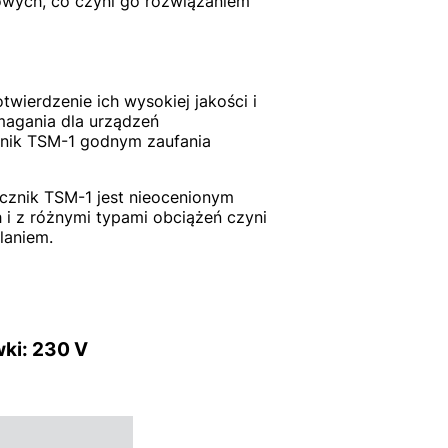
owych, co czyni go rozwiązaniem
wierdzenie ich wysokiej jakości i
agania dla urządzeń
znik TSM-1 godnym zaufania
ycznik TSM-1 jest nieocenionym
i z różnymi typami obciążeń czyni
laniem.
ki: 230 V