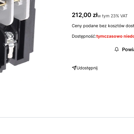
Cena
212,00 zł
w tym 23% VAT
w tym
23%
VAT
Ceny podane bez kosztów dos
Dostępność:
tymczasowo nied
Powi
Udostępnij