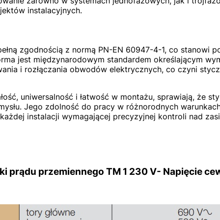
wanie zarówno w systemach jednofazowych, jak i trójfaz
ektów instalacyjnych.
 pełną zgodnością z normą PN-EN 60947-4-1, co stanowi pot
orma jest międzynarodowym standardem określającym wym
wania i rozłączania obwodów elektrycznych, co czyni styc
łość, uniwersalność i łatwość w montażu, sprawiają, że st
mysłu. Jego zdolność do pracy w różnorodnych warunkach 
żdej instalacji wymagającej precyzyjnej kontroli nad zasi
ki prądu przemiennego TM 1 230 V- Napięcie cew