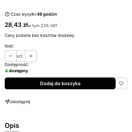
Czas wysyłki:
48 godzin
Cena
28,43 zł
w tym 23% VAT
w tym
23%
VAT
Ceny podane bez kosztów dostawy.
Ilość
szt.
Dostępność:
dostępny
Dodaj do koszyka
Udostępnij
Opis