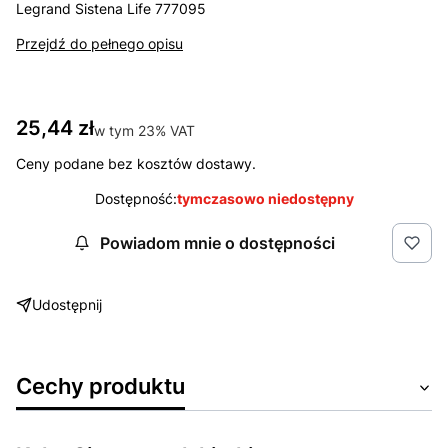
Legrand Sistena Life 777095
Przejdź do pełnego opisu
Cena
25,44 zł
w tym 23% VAT
w tym
23%
VAT
Ceny podane bez kosztów dostawy.
Dostępność:
tymczasowo niedostępny
Powiadom mnie o dostępności
Udostępnij
Cechy produktu