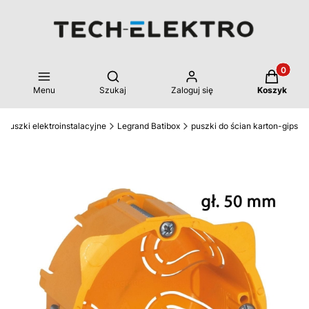
Produkty 
Otwórz wyszukiwarkę
Menu
Szukaj
Zaloguj się
Koszyk
Puszki elektroinstalacyjne
Legrand Batibox
puszki do ścian karton-gips