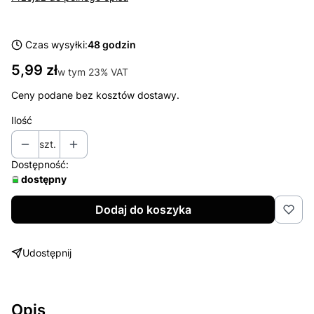
Czas wysyłki:
48 godzin
Cena
5,99 zł
w tym 23% VAT
w tym
23%
VAT
Ceny podane bez kosztów dostawy.
Ilość
szt.
Dostępność:
dostępny
Dodaj do koszyka
Udostępnij
Opis