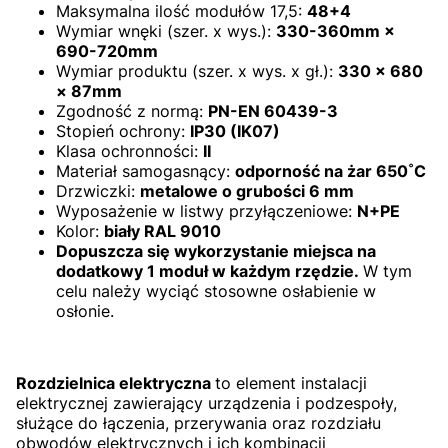
Maksymalna ilość modułów 17,5:
48+4
Wymiar wnęki (szer. x wys.):
330-360mm ×
690-720mm
Wymiar produktu (szer. x wys. x gł.):
330 × 680
× 87mm
Zgodność z normą:
PN-EN 60439-3
Stopień ochrony:
IP30 (IK07)
Klasa ochronności:
II
Materiał samogasnący:
odporność na żar 650˚C
Drzwiczki:
metalowe o grubości 6 mm
Wyposażenie w listwy przyłączeniowe:
N+PE
Kolor:
biały RAL 9010
Dopuszcza się wykorzystanie miejsca na
dodatkowy 1 moduł w każdym rzędzie.
W tym
celu należy wyciąć stosowne osłabienie w
osłonie.
Rozdzielnica elektryczna
to element instalacji
elektrycznej zawierający urządzenia i podzespoły,
służące do łączenia, przerywania oraz rozdziału
obwodów elektrycznych i ich kombinacji