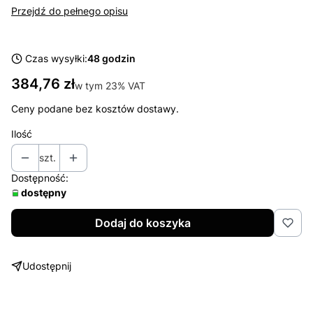
Przejdź do pełnego opisu
Czas wysyłki:
48 godzin
Cena
384,76 zł
w tym 23% VAT
w tym
23%
VAT
Ceny podane bez kosztów dostawy.
Ilość
szt.
Dostępność:
dostępny
Dodaj do koszyka
Udostępnij