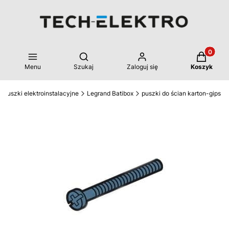
Produkty 
Otwórz wyszukiwarkę
Menu
Szukaj
Zaloguj się
Koszyk
Puszki elektroinstalacyjne
Legrand Batibox
puszki do ścian karton-gips