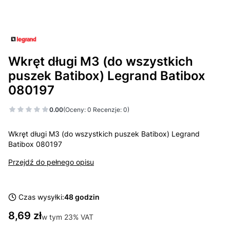
Wkręt długi M3 (do wszystkich
puszek Batibox) Legrand Batibox
080197
0.00
(Oceny: 0 Recenzje: 0)
Wkręt długi M3 (do wszystkich puszek Batibox) Legrand
Batibox 080197
Przejdź do pełnego opisu
Czas wysyłki:
48 godzin
Cena
8,69 zł
w tym 23% VAT
w tym
23%
VAT