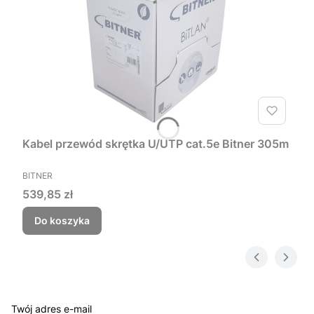
Kabel przewód skrętka U/UTP cat.5e Bitner 305m
PRODUCENT
BITNER
Cena
539,85 zł
Do koszyka
Twój adres e-mail