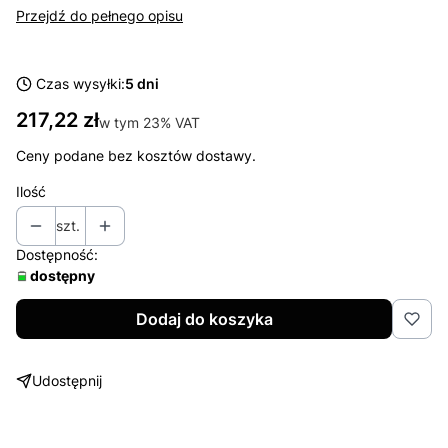
Przejdź do pełnego opisu
Czas wysyłki:
5 dni
Cena
217,22 zł
w tym 23% VAT
w tym
23%
VAT
Ceny podane bez kosztów dostawy.
Ilość
szt.
Dostępność:
dostępny
Dodaj do koszyka
Udostępnij