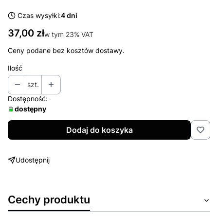
Czas wysyłki:
4 dni
Cena
37,00 zł
w tym 23% VAT
w tym
23%
VAT
Ceny podane bez kosztów dostawy.
Ilość
szt.
Dostępność:
dostępny
Dodaj do koszyka
Udostępnij
Cechy produktu