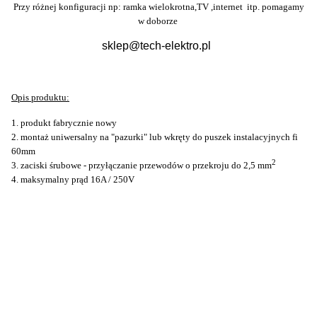
Przy różnej konfiguracji np: ramka wielokrotna,TV ,internet itp. pomagamy
w doborze
sklep@tech-elektro.pl
Opis produktu:
1. produkt fabrycznie nowy
2
. montaż uniwersalny na "pazurki" lub wkręty do puszek instalacyjnych fi
60mm
2
3. zaciski śrubowe - przyłączanie przewodów o przekroju do 2,5 mm
4. maksymalny prąd 16A / 250V