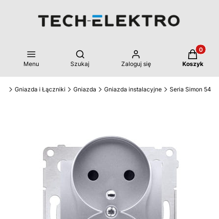
Produkty 
Otwórz wyszukiwarkę
Menu
Szukaj
Zaloguj się
Koszyk
tro
Gniazda i Łączniki
Gniazda
Gniazda instalacyjne
Seria Simon 54