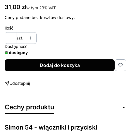
Cena
31,00 zł
w tym 23% VAT
w tym
23%
VAT
Ceny podane bez kosztów dostawy.
Ilość
szt.
Dostępność:
dostępny
Dodaj do koszyka
Udostępnij
Cechy produktu
Simon 54 - włączniki i przyciski