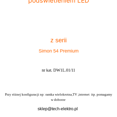
podświetleniem LED
z serii
Simon 54 Premium
nr kat. DW1L.01/11
Przy różnej konfiguracji np: ramka wielokrotna,TV ,internet itp. pomagamy
w doborze
sklep@tech-elektro.pl