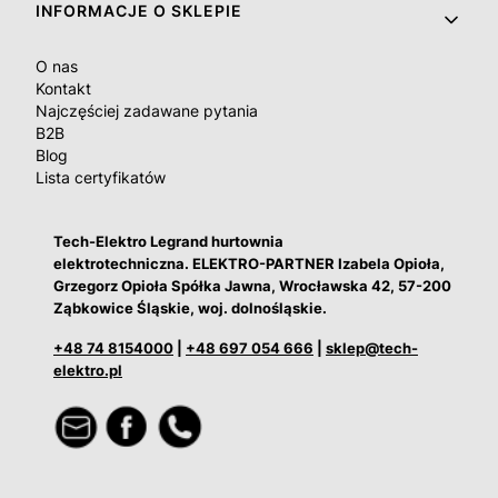
INFORMACJE O SKLEPIE
O nas
Kontakt
Najczęściej zadawane pytania
B2B
Blog
Lista certyfikatów
Tech-Elektro Legrand hurtownia
elektrotechniczna. ELEKTRO-PARTNER Izabela Opioła,
Grzegorz Opioła Spółka Jawna, Wrocławska 42, 57-200
Ząbkowice Śląskie, woj. dolnośląskie.
+48 74 8154000
|
+48 697 054 666
|
sklep@tech-
elektro.pl