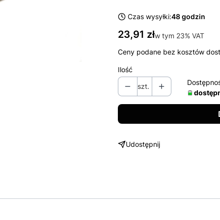
Czas wysyłki:
48 godzin
Cena
23,91 zł
w tym 23% VAT
w tym
23%
VAT
Ceny podane bez kosztów dos
Ilość
Dostępno
szt.
dostęp
Udostępnij