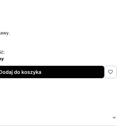
tawy.
ść:
ny
Dodaj do koszyka