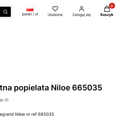
Produkty w kos
czyść
Szukaj
polski / zł
Ulubione
Zaloguj się
Koszyk
tna popielata Niloe 665035
e: 0)
egrand Niloe nr ref 665035