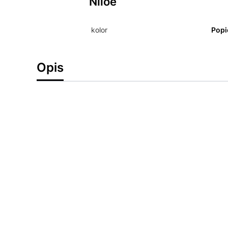
Niloe
kolor
Popi
Opis