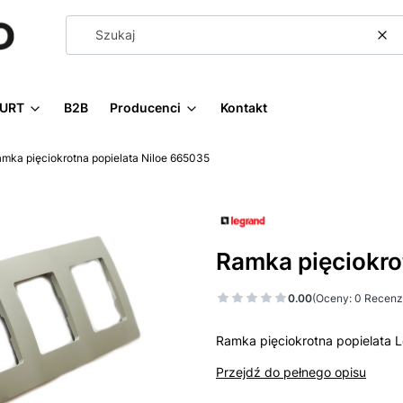
Wy
URT
B2B
Producenci
Kontakt
mka pięciokrotna popielata Niloe 665035
Ramka pięciokro
0.00
(Oceny: 0 Recenzj
Ramka pięciokrotna popielata L
Przejdź do pełnego opisu