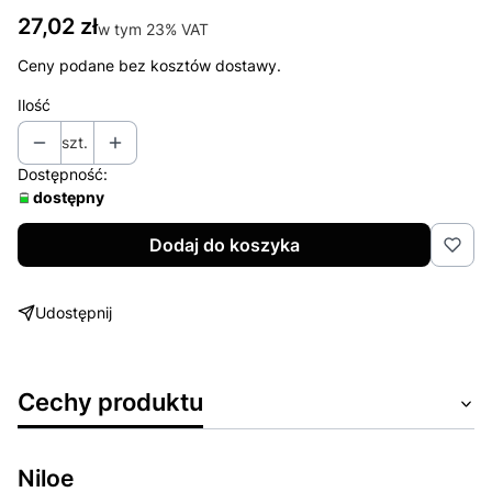
Cena
27,02 zł
w tym 23% VAT
w tym
23%
VAT
Ceny podane bez kosztów dostawy.
Ilość
szt.
Dostępność:
dostępny
Dodaj do koszyka
Udostępnij
Cechy produktu
Niloe