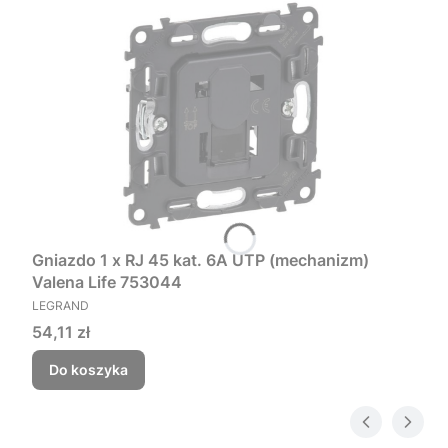
Gniazdo 1 x RJ 45 kat. 6A UTP (mechanizm)
Valena Life 753044
PRODUCENT
LEGRAND
Cena
54,11 zł
Do koszyka