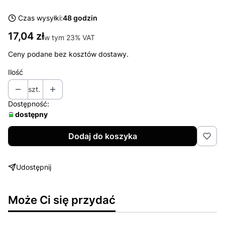
Czas wysyłki:
48 godzin
Cena
17,04 zł
w tym 23% VAT
w tym
23%
VAT
Ceny podane bez kosztów dostawy.
Ilość
szt.
Dostępność:
dostępny
Dodaj do koszyka
Udostępnij
Może Ci się przydać