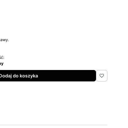
tawy.
ść:
ny
Dodaj do koszyka