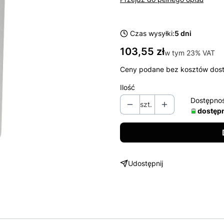
Czas wysyłki:
5 dni
Cena
103,55 zł
w tym 23% VAT
w tym
23%
VAT
Ceny podane bez kosztów dos
Ilość
Dostępno
szt.
dostęp
Udostępnij