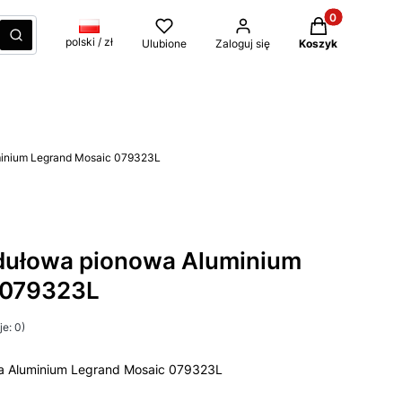
Produkty w kos
czyść
Szukaj
polski / zł
Ulubione
Zaloguj się
Koszyk
inium Legrand Mosaic 079323L
dułowa pionowa Aluminium
 079323L
e: 0)
a Aluminium Legrand Mosaic 079323L